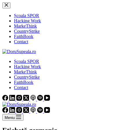
Sari
la
conținut
Școala SPOR
Hacking Work
MarkeThink
CountryStrike
FaithBook
Contact
Școala SPOR
Hacking Work
MarkeThink
CountryStrike
FaithBook
Contact
Meniu