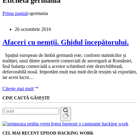
Etichetă
germania
Prima pagină
germania
26 octombrie 2016
Afaceri cu nemții. Ghidul începătorului.
Spațiul european de limbă germană este, conform statisticilor și
tradiției, unul dintre partenerii comerciali de anvergură ai României,
însă balanța comercială a acestor schimburi este dezechilibrată,
defavorabilă nouă. Importăm mult mai mult decât reușim să exportăm,
iar acest lucru…
Afaceri
Citește mai mult
cu
CINE CAUTĂ GĂSEȘTE
nemții.
Ghidul
începătorului.
Niciun
rezultat
CEL MAI RECENT EPISOD HACKING WORK