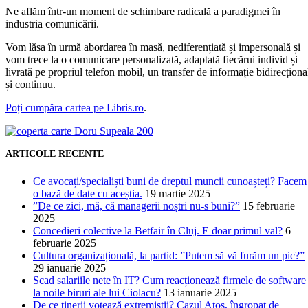
Ne aflăm într-un moment de schimbare radicală a paradigmei în
industria comunicării.
Vom lăsa în urmă abordarea în masă, nediferențiată și impersonală și
vom trece la o comunicare personalizată, adaptată fiecărui individ și
livrată pe propriul telefon mobil, un transfer de informație bidirecționa
și continuu.
Poți cumpăra cartea pe Libris.ro
.
ARTICOLE RECENTE
Ce avocați/specialiști buni de dreptul muncii cunoașteți? Facem
o bază de date cu aceștia.
19 martie 2025
”De ce zici, mă, că managerii noștri nu-s buni?”
15 februarie
2025
Concedieri colective la Betfair în Cluj. E doar primul val?
6
februarie 2025
Cultura organizațională, la partid: ”Putem să vă furăm un pic?”
29 ianuarie 2025
Scad salariile nete în IT? Cum reacționează firmele de software
la noile biruri ale lui Ciolacu?
13 ianuarie 2025
De ce tinerii votează extremiștii? Cazul Atos, îngropat de