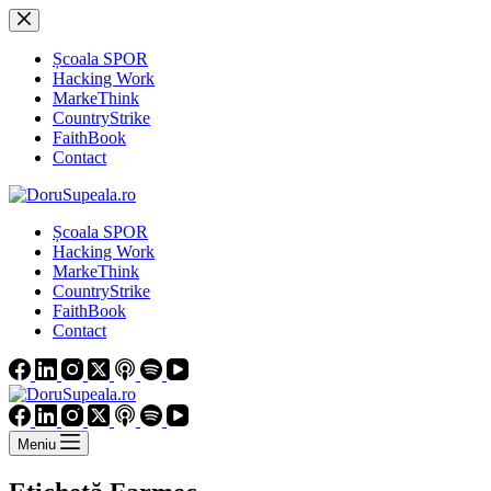
Sari
la
conținut
Școala SPOR
Hacking Work
MarkeThink
CountryStrike
FaithBook
Contact
Școala SPOR
Hacking Work
MarkeThink
CountryStrike
FaithBook
Contact
Meniu