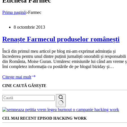
Etichetă
Farmec
Prima pagină
Farmec
8 octombrie 2013
Renaște Farmecul produselor românești
Încă din primul meu articol pe blog mi-am exprimat admirația și
încrederea pentru unul dintre puținii jurnaliști onorabili și responsabili
din România, Moise Guran. Urmăresc emisiunile lui când am vreme ș
îmi completez informația cu postările de pe blogul biziday și…
Renaște
Citește mai mult
Farmecul
CINE CAUTĂ GĂSEȘTE
produselor
românești
Niciun
rezultat
CEL MAI RECENT EPISOD HACKING WORK