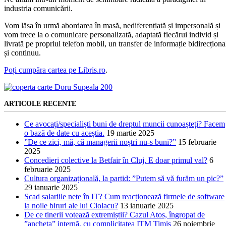
industria comunicării.
Vom lăsa în urmă abordarea în masă, nediferențiată și impersonală și
vom trece la o comunicare personalizată, adaptată fiecărui individ și
livrată pe propriul telefon mobil, un transfer de informație bidirecționa
și continuu.
Poți cumpăra cartea pe Libris.ro
.
ARTICOLE RECENTE
Ce avocați/specialiști buni de dreptul muncii cunoașteți? Facem
o bază de date cu aceștia.
19 martie 2025
”De ce zici, mă, că managerii noștri nu-s buni?”
15 februarie
2025
Concedieri colective la Betfair în Cluj. E doar primul val?
6
februarie 2025
Cultura organizațională, la partid: ”Putem să vă furăm un pic?”
29 ianuarie 2025
Scad salariile nete în IT? Cum reacționează firmele de software
la noile biruri ale lui Ciolacu?
13 ianuarie 2025
De ce tinerii votează extremiștii? Cazul Atos, îngropat de
”ancheta” internă, cu complicitatea ITM Timiș
26 noiembrie