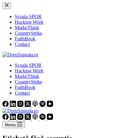
Sari
la
conținut
Școala SPOR
Hacking Work
MarkeThink
CountryStrike
FaithBook
Contact
Școala SPOR
Hacking Work
MarkeThink
CountryStrike
FaithBook
Contact
Meniu