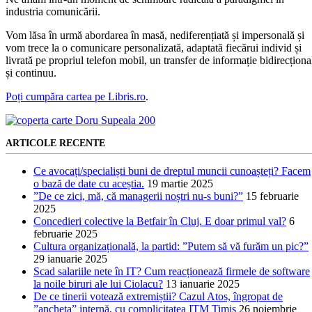
industria comunicării.
Vom lăsa în urmă abordarea în masă, nediferențiată și impersonală și
vom trece la o comunicare personalizată, adaptată fiecărui individ și
livrată pe propriul telefon mobil, un transfer de informație bidirecționa
și continuu.
Poți cumpăra cartea pe Libris.ro
.
ARTICOLE RECENTE
Ce avocați/specialiști buni de dreptul muncii cunoașteți? Facem
o bază de date cu aceștia.
19 martie 2025
”De ce zici, mă, că managerii noștri nu-s buni?”
15 februarie
2025
Concedieri colective la Betfair în Cluj. E doar primul val?
6
februarie 2025
Cultura organizațională, la partid: ”Putem să vă furăm un pic?”
29 ianuarie 2025
Scad salariile nete în IT? Cum reacționează firmele de software
la noile biruri ale lui Ciolacu?
13 ianuarie 2025
De ce tinerii votează extremiștii? Cazul Atos, îngropat de
”ancheta” internă, cu complicitatea ITM Timiș
26 noiembrie