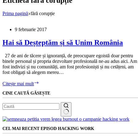
Etichetă
fără corupție
Prima pagină
fără corupție
9 februarie 2017
Hai să Deșteptăm și să Unim România
27 de ani de tăcere și ignoranță, de preocupare egoistă doar pentru
binele personal și propria dezvoltare profesională ne-au adus aici. Am
fost indivizi și nu comunități, am fost profesioniști și nu cetățeni, am
fost obligați să alegem mereu…
Hai
Citește mai mult
să
CINE CAUTĂ GĂSEȘTE
Deșteptăm
și
să
Unim
România
Niciun
rezultat
CEL MAI RECENT EPISOD HACKING WORK