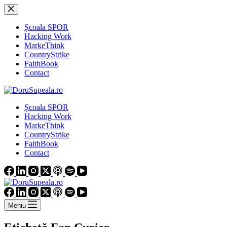
Sari
la
conținut
Școala SPOR
Hacking Work
MarkeThink
CountryStrike
FaithBook
Contact
Școala SPOR
Hacking Work
MarkeThink
CountryStrike
FaithBook
Contact
Meniu