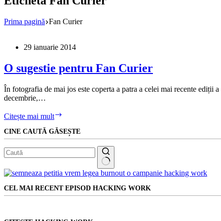
Etichetă
Fan Curier
Prima pagină
Fan Curier
29 ianuarie 2014
O sugestie pentru Fan Curier
În fotografia de mai jos este coperta a patra a celei mai recente ediți
decembrie,…
O
Citește mai mult
sugestie
CINE CAUTĂ GĂSEȘTE
pentru
Fan
Curier
Niciun
rezultat
CEL MAI RECENT EPISOD HACKING WORK