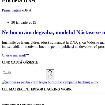
Etichetă
DNA
Prima pagină
DNA
30 ianuarie 2015
Ne bucurăm degeaba, modelul Năstase se m
Imaginile cu Elena Udrea adusă cu mandat la DNA și cu Videanu încătuș
indiscutabil, un motiv de bucurie pentru public și ne dovedesc că proc
Ne
Citește mai mult
bucurăm
CINE CAUTĂ GĂSEȘTE
degeaba,
modelul
Năstase
se
multiplică
Niciun
rezultat
CEL MAI RECENT EPISOD HACKING WORK