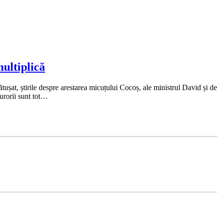
ultiplică
at, știrile despre arestarea micuțului Cocoș, ale ministrul David și d
urorii sunt tot…