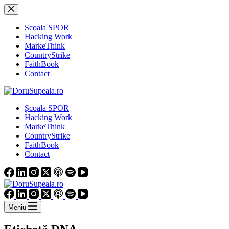
Sari
la
conținut
Școala SPOR
Hacking Work
MarkeThink
CountryStrike
FaithBook
Contact
Școala SPOR
Hacking Work
MarkeThink
CountryStrike
FaithBook
Contact
Meniu