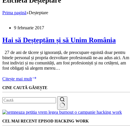
Etichetă
Deșteptare
Prima pagină
Deșteptare
9 februarie 2017
Hai să Deșteptăm și să Unim România
27 de ani de tăcere și ignoranță, de preocupare egoistă doar pentru
binele personal și propria dezvoltare profesională ne-au adus aici. Am
fost indivizi și nu comunități, am fost profesioniști și nu cetățeni, am
fost obligați să alegem mereu…
Hai
Citește mai mult
să
CINE CAUTĂ GĂSEȘTE
Deșteptăm
și
să
Unim
România
Niciun
rezultat
CEL MAI RECENT EPISOD HACKING WORK