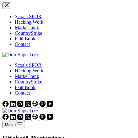
Sari
la
conținut
Școala SPOR
Hacking Work
MarkeThink
CountryStrike
FaithBook
Contact
Școala SPOR
Hacking Work
MarkeThink
CountryStrike
FaithBook
Contact
Meniu