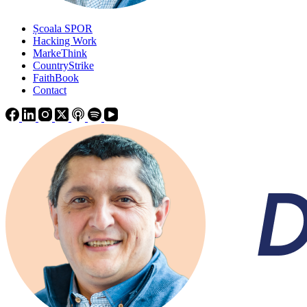
Școala SPOR
Hacking Work
MarkeThink
CountryStrike
FaithBook
Contact