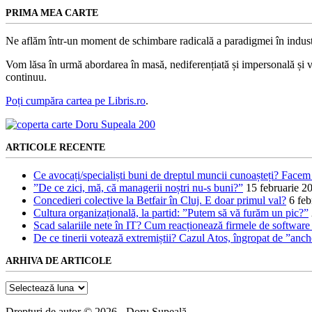
PRIMA MEA CARTE
Ne aflăm într-un moment de schimbare radicală a paradigmei în indust
Vom lăsa în urmă abordarea în masă, nediferențiată și impersonală și vom
continuu.
Poți cumpăra cartea pe Libris.ro
.
ARTICOLE RECENTE
Ce avocați/specialiști buni de dreptul muncii cunoașteți? Facem 
”De ce zici, mă, că managerii noștri nu-s buni?”
15 februarie 2
Concedieri colective la Betfair în Cluj. E doar primul val?
6 feb
Cultura organizațională, la partid: ”Putem să vă furăm un pic?”
Scad salariile nete în IT? Cum reacționează firmele de software l
De ce tinerii votează extremiștii? Cazul Atos, îngropat de ”anc
ARHIVA DE ARTICOLE
Arhiva
de
articole
Drepturi de autor © 2026 - Doru Șupeală