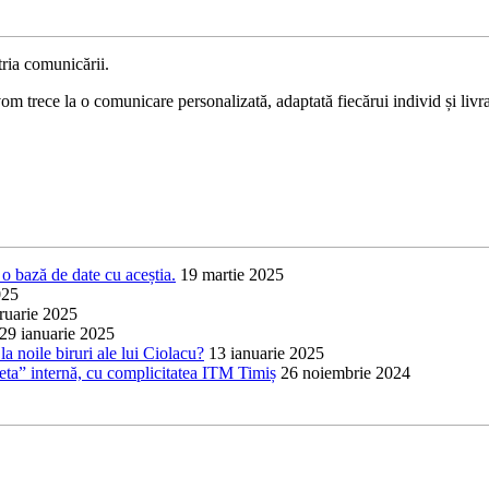
ria comunicării.
 trece la o comunicare personalizată, adaptată fiecărui individ și livrat
o bază de date cu aceștia.
19 martie 2025
025
ruarie 2025
29 ianuarie 2025
a noile biruri ale lui Ciolacu?
13 ianuarie 2025
heta” internă, cu complicitatea ITM Timiș
26 noiembrie 2024