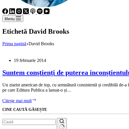
Meniu
Etichetă
David Brooks
Prima pagină
David Brooks
19 februarie 2014
Suntem conștienți de puterea inconștientul
Un ziarist american de top, cu semnătură consistentă și credibilă de
pe care Editura Publica a lansat-o și…
Suntem
Citește mai mult
conștienți
CINE CAUTĂ GĂSEȘTE
de
puterea
inconștientului?