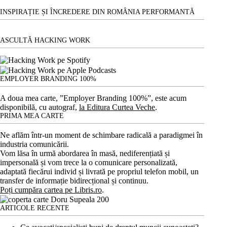
din
INSPIRAȚIE ȘI ÎNCREDERE DIN ROMÂNIA PERFORMANTĂ
Chișinău
ASCULTĂ HACKING WORK
EMPLOYER BRANDING 100%
A doua mea carte, ”Employer Branding 100%”, este acum
disponibilă, cu autograf,
la Editura Curtea Veche
.
PRIMA MEA CARTE
Ne aflăm într-un moment de schimbare radicală a paradigmei în
industria comunicării.
Vom lăsa în urmă abordarea în masă, nediferențiată și
impersonală și vom trece la o comunicare personalizată,
adaptată fiecărui individ și livrată pe propriul telefon mobil, un
transfer de informație bidirecțional și continuu.
Poți cumpăra cartea pe Libris.ro
.
ARTICOLE RECENTE