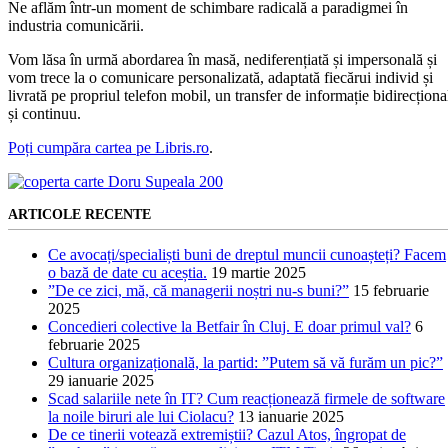
Ne aflăm într-un moment de schimbare radicală a paradigmei în
industria comunicării.
Vom lăsa în urmă abordarea în masă, nediferențiată și impersonală și
vom trece la o comunicare personalizată, adaptată fiecărui individ și
livrată pe propriul telefon mobil, un transfer de informație bidirecționa
și continuu.
Poți cumpăra cartea pe Libris.ro
.
ARTICOLE RECENTE
Ce avocați/specialiști buni de dreptul muncii cunoașteți? Facem
o bază de date cu aceștia.
19 martie 2025
”De ce zici, mă, că managerii noștri nu-s buni?”
15 februarie
2025
Concedieri colective la Betfair în Cluj. E doar primul val?
6
februarie 2025
Cultura organizațională, la partid: ”Putem să vă furăm un pic?”
29 ianuarie 2025
Scad salariile nete în IT? Cum reacționează firmele de software
la noile biruri ale lui Ciolacu?
13 ianuarie 2025
De ce tinerii votează extremiștii? Cazul Atos, îngropat de