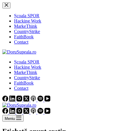
Sari
la
conținut
Școala SPOR
Hacking Work
MarkeThink
CountryStrike
FaithBook
Contact
Școala SPOR
Hacking Work
MarkeThink
CountryStrike
FaithBook
Contact
Meniu