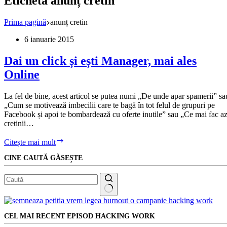
Etichetă
anunț cretin
Prima pagină
anunț cretin
6 ianuarie 2015
Dai un click și ești Manager, mai ales
Online
La fel de bine, acest articol se putea numi „De unde apar spamerii” sa
„Cum se motivează imbecilii care te bagă în tot felul de grupuri pe
Facebook și apoi te bombardează cu oferte inutile” sau „Ce mai fac az
cretinii…
Dai
Citește mai mult
un
CINE CAUTĂ GĂSEȘTE
click
și
ești
Manager,
mai
Niciun
ales
rezultat
Online
CEL MAI RECENT EPISOD HACKING WORK