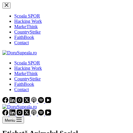
Sari
la
conținut
Școala SPOR
Hacking Work
MarkeThink
CountryStrike
FaithBook
Contact
Școala SPOR
Hacking Work
MarkeThink
CountryStrike
FaithBook
Contact
Meniu