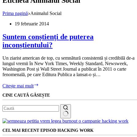
Etichetă
Animalul Social
Prima pagină
Animalul Social
19 februarie 2014
Suntem conștienți de puterea
inconștientului?
Un ziarist american de top, cu semnătură consistentă și credibilă de-a
lungul vremii în New York Times, Weekly Standard, Newsweek,
Washington Post și Wall Street Journal a publicat în 2011 o carte
fenomenală, pe care Editura Publica a lansat-o și…
Suntem
Citește mai mult
conștienți
CINE CAUTĂ GĂSEȘTE
de
puterea
inconștientului?
Niciun
rezultat
CEL MAI RECENT EPISOD HACKING WORK