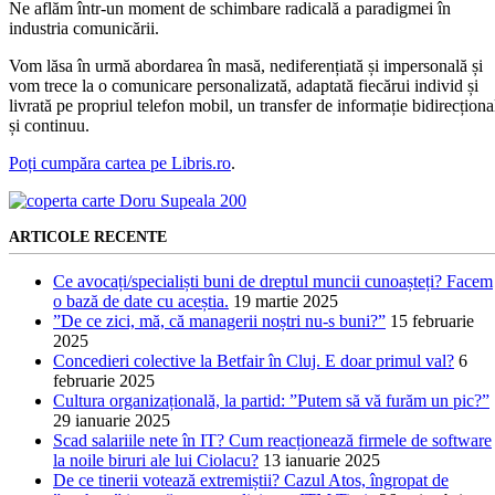
Ne aflăm într-un moment de schimbare radicală a paradigmei în
industria comunicării.
Vom lăsa în urmă abordarea în masă, nediferențiată și impersonală și
vom trece la o comunicare personalizată, adaptată fiecărui individ și
livrată pe propriul telefon mobil, un transfer de informație bidirecționa
și continuu.
Poți cumpăra cartea pe Libris.ro
.
ARTICOLE RECENTE
Ce avocați/specialiști buni de dreptul muncii cunoașteți? Facem
o bază de date cu aceștia.
19 martie 2025
”De ce zici, mă, că managerii noștri nu-s buni?”
15 februarie
2025
Concedieri colective la Betfair în Cluj. E doar primul val?
6
februarie 2025
Cultura organizațională, la partid: ”Putem să vă furăm un pic?”
29 ianuarie 2025
Scad salariile nete în IT? Cum reacționează firmele de software
la noile biruri ale lui Ciolacu?
13 ianuarie 2025
De ce tinerii votează extremiștii? Cazul Atos, îngropat de