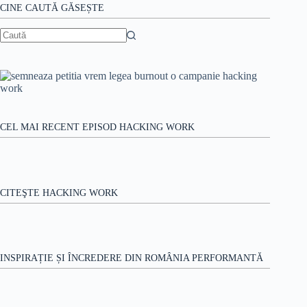
MBA,
CINE CAUTĂ GĂSEȘTE
la
Cluj
și
Niciun
București,
rezultat
cu
Andrew
Taylor
CEL MAI RECENT EPISOD HACKING WORK
CITEŞTE HACKING WORK
INSPIRAȚIE ȘI ÎNCREDERE DIN ROMÂNIA PERFORMANTĂ