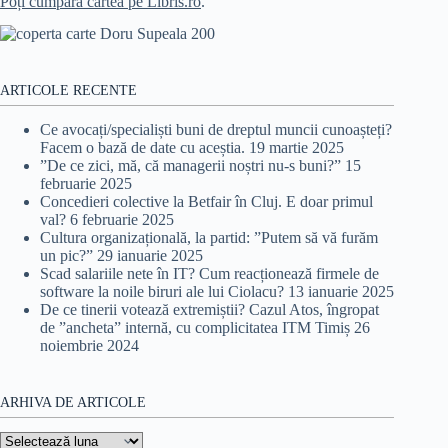
Poți cumpăra cartea pe Libris.ro
.
ARTICOLE RECENTE
Ce avocați/specialiști buni de dreptul muncii cunoașteți?
Facem o bază de date cu aceștia.
19 martie 2025
”De ce zici, mă, că managerii noștri nu-s buni?”
15
februarie 2025
Concedieri colective la Betfair în Cluj. E doar primul
val?
6 februarie 2025
Cultura organizațională, la partid: ”Putem să vă furăm
un pic?”
29 ianuarie 2025
Scad salariile nete în IT? Cum reacționează firmele de
software la noile biruri ale lui Ciolacu?
13 ianuarie 2025
De ce tinerii votează extremiștii? Cazul Atos, îngropat
de ”ancheta” internă, cu complicitatea ITM Timiș
26
noiembrie 2024
ARHIVA DE ARTICOLE
Arhiva