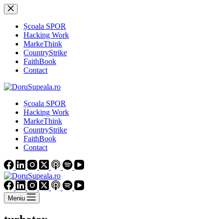
Sari
la
conținut
Școala SPOR
Hacking Work
MarkeThink
CountryStrike
FaithBook
Contact
Școala SPOR
Hacking Work
MarkeThink
CountryStrike
FaithBook
Contact
Meniu