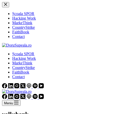
Sari
la
conținut
Școala SPOR
Hacking Work
MarkeThink
CountryStrike
FaithBook
Contact
Școala SPOR
Hacking Work
MarkeThink
CountryStrike
FaithBook
Contact
Meniu