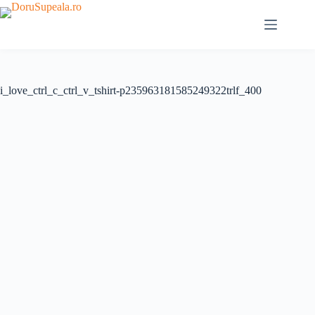
Sari
la
conținut
i_love_ctrl_c_ctrl_v_tshirt-p235963181585249322trlf_400