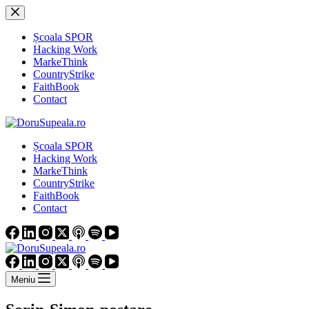
Sari
la
conținut
Școala SPOR
Hacking Work
MarkeThink
CountryStrike
FaithBook
Contact
Școala SPOR
Hacking Work
MarkeThink
CountryStrike
FaithBook
Contact
Meniu