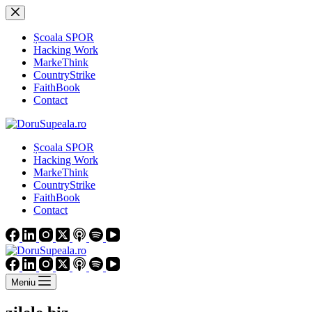
Sari
la
conținut
Școala SPOR
Hacking Work
MarkeThink
CountryStrike
FaithBook
Contact
Școala SPOR
Hacking Work
MarkeThink
CountryStrike
FaithBook
Contact
Meniu