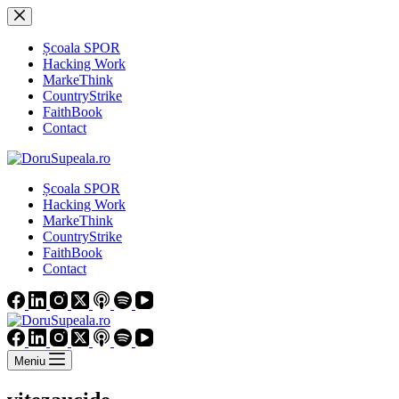
Sari
la
conținut
Școala SPOR
Hacking Work
MarkeThink
CountryStrike
FaithBook
Contact
Școala SPOR
Hacking Work
MarkeThink
CountryStrike
FaithBook
Contact
Meniu