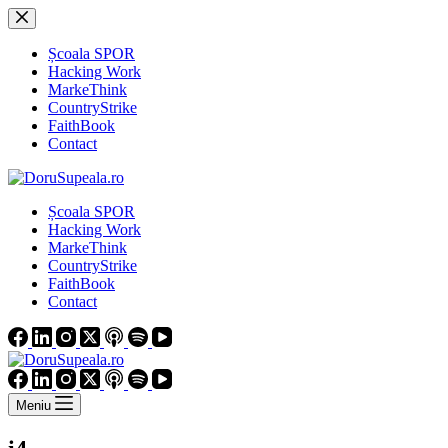
Sari
la
conținut
Școala SPOR
Hacking Work
MarkeThink
CountryStrike
FaithBook
Contact
Școala SPOR
Hacking Work
MarkeThink
CountryStrike
FaithBook
Contact
Meniu