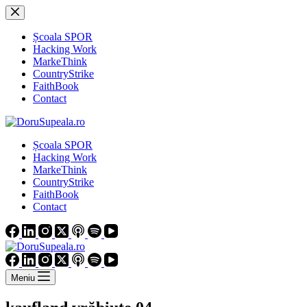
Sari
la
conținut
Școala SPOR
Hacking Work
MarkeThink
CountryStrike
FaithBook
Contact
Școala SPOR
Hacking Work
MarkeThink
CountryStrike
FaithBook
Contact
Meniu