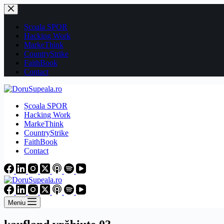
Sari
la
conținut
Școala SPOR
Hacking Work
MarkeThink
CountryStrike
FaithBook
Contact
Școala SPOR
Hacking Work
MarkeThink
CountryStrike
FaithBook
Contact
Meniu