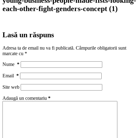
young-business-people-made-fists-looking-
each-other-fight-genders-concept (1)
Lasă un răspuns
Adresa ta de email nu va fi publicată.
Câmpurile obligatorii sunt
marcate cu
*
Nume
*
Email
*
Site web
Adaugă un comentariu
*