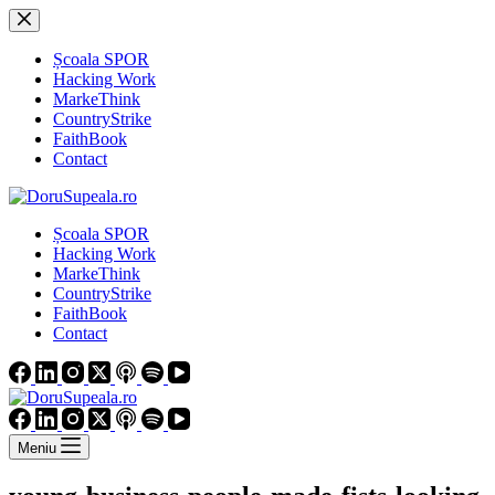
Sari
la
conținut
Școala SPOR
Hacking Work
MarkeThink
CountryStrike
FaithBook
Contact
Școala SPOR
Hacking Work
MarkeThink
CountryStrike
FaithBook
Contact
Meniu