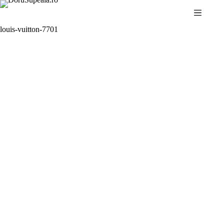
Sari
la
conținut
louis-vuitton-7701