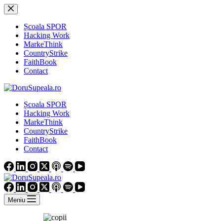
Sari
la
conținut
Școala SPOR
Hacking Work
MarkeThink
CountryStrike
FaithBook
Contact
Școala SPOR
Hacking Work
MarkeThink
CountryStrike
FaithBook
Contact
Meniu