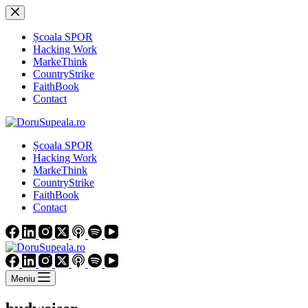
Sari
la
conținut
Școala SPOR
Hacking Work
MarkeThink
CountryStrike
FaithBook
Contact
Școala SPOR
Hacking Work
MarkeThink
CountryStrike
FaithBook
Contact
Meniu