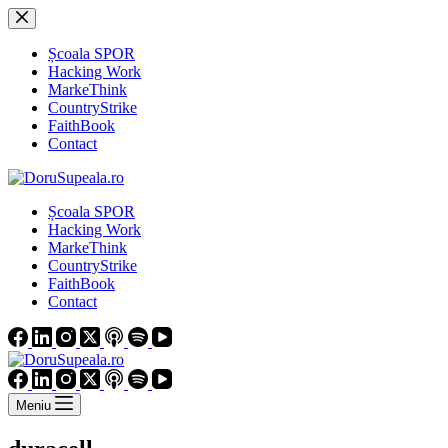
Sari
la
conținut
Școala SPOR
Hacking Work
MarkeThink
CountryStrike
FaithBook
Contact
Școala SPOR
Hacking Work
MarkeThink
CountryStrike
FaithBook
Contact
Meniu