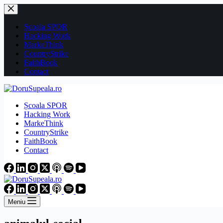
Sari
la
conținut
Școala SPOR
Hacking Work
MarkeThink
CountryStrike
FaithBook
Contact
Școala SPOR
Hacking Work
MarkeThink
CountryStrike
FaithBook
Contact
Meniu