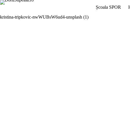
Sari
Școala SPOR
la
conținut
kristina-tripkovic-nwWUBsW6ud4-unsplash (1)