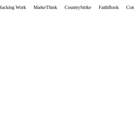
Hacking Work
MarkeThink
CountryStrike
FaithBook
Con