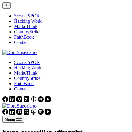
Sari
la
conținut
Școala SPOR
Hacking Work
MarkeThink
CountryStrike
FaithBook
Contact
Școala SPOR
Hacking Work
MarkeThink
CountryStrike
FaithBook
Contact
Meniu