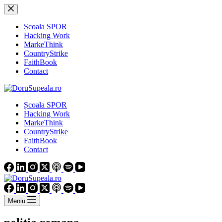
Sari
la
conținut
Școala SPOR
Hacking Work
MarkeThink
CountryStrike
FaithBook
Contact
Școala SPOR
Hacking Work
MarkeThink
CountryStrike
FaithBook
Contact
Meniu