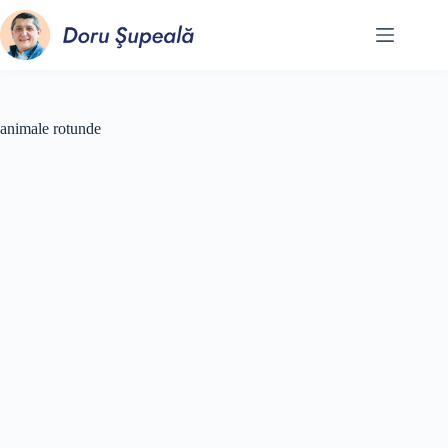
Sari
la
conținut
animale rotunde