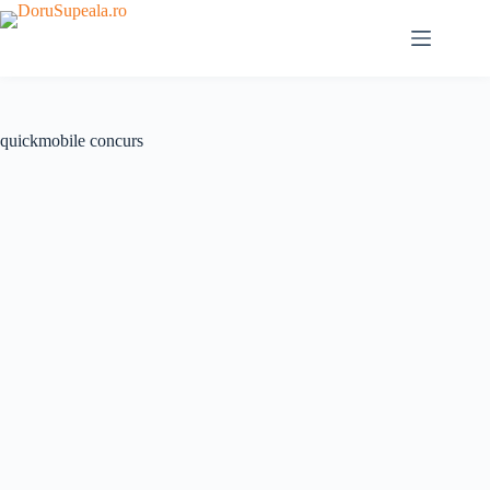
Sari
la
conținut
quickmobile concurs