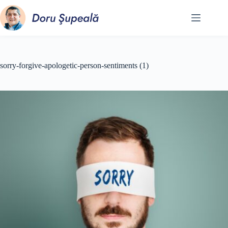
Sari
la
conținut
sorry-forgive-apologetic-person-sentiments (1)