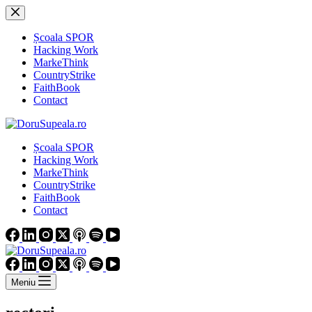
Sari
la
conținut
Școala SPOR
Hacking Work
MarkeThink
CountryStrike
FaithBook
Contact
Școala SPOR
Hacking Work
MarkeThink
CountryStrike
FaithBook
Contact
Meniu