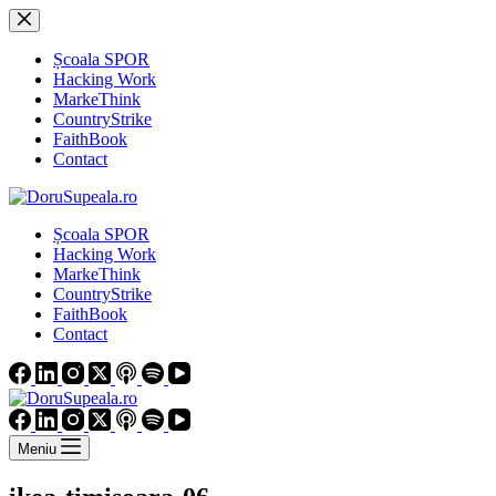
Sari
la
conținut
Școala SPOR
Hacking Work
MarkeThink
CountryStrike
FaithBook
Contact
Școala SPOR
Hacking Work
MarkeThink
CountryStrike
FaithBook
Contact
Meniu