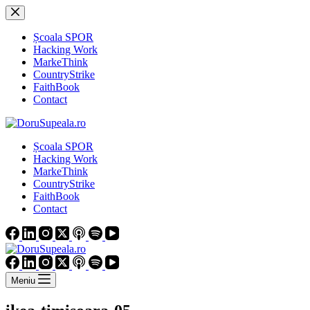
Sari
la
conținut
Școala SPOR
Hacking Work
MarkeThink
CountryStrike
FaithBook
Contact
Școala SPOR
Hacking Work
MarkeThink
CountryStrike
FaithBook
Contact
Meniu