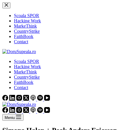
Sari
la
conținut
Școala SPOR
Hacking Work
MarkeThink
CountryStrike
FaithBook
Contact
Școala SPOR
Hacking Work
MarkeThink
CountryStrike
FaithBook
Contact
Meniu