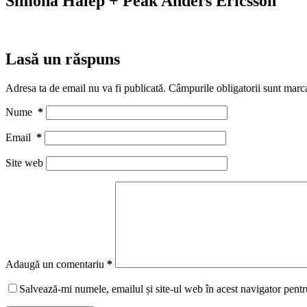
Simona Halep + Peak Anders Ericsson
Lasă un răspuns
Adresa ta de email nu va fi publicată.
Câmpurile obligatorii sunt marc
Nume
*
Email
*
Site web
Adaugă un comentariu
*
Salvează-mi numele, emailul și site-ul web în acest navigator pentr