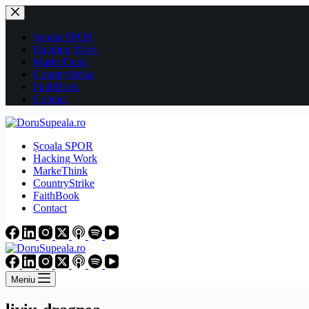
Sari
la
conținut
Școala SPOR
Hacking Work
MarkeThink
CountryStrike
FaithBook
Contact
Școala SPOR
Hacking Work
MarkeThink
CountryStrike
FaithBook
Contact
Meniu