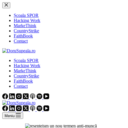
Sari
la
conținut
Școala SPOR
Hacking Work
MarkeThink
CountryStrike
FaithBook
Contact
Școala SPOR
Hacking Work
MarkeThink
CountryStrike
FaithBook
Contact
Meniu