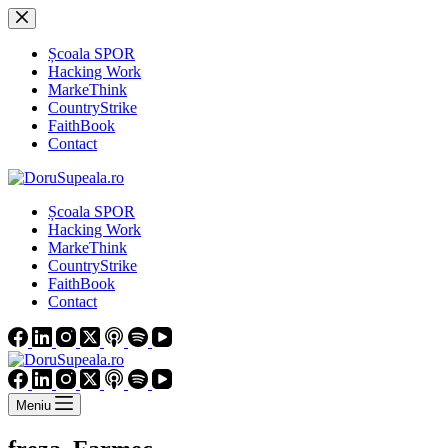
Sari
la
conținut
Școala SPOR
Hacking Work
MarkeThink
CountryStrike
FaithBook
Contact
Școala SPOR
Hacking Work
MarkeThink
CountryStrike
FaithBook
Contact
Meniu