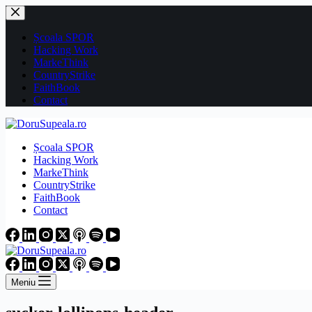
Sari
la
conținut
Școala SPOR
Hacking Work
MarkeThink
CountryStrike
FaithBook
Contact
Școala SPOR
Hacking Work
MarkeThink
CountryStrike
FaithBook
Contact
Meniu