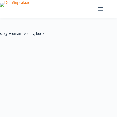
Sari
la
conținut
sexy-woman-reading-book