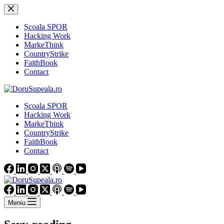
Sari
la
conținut
Școala SPOR
Hacking Work
MarkeThink
CountryStrike
FaithBook
Contact
Școala SPOR
Hacking Work
MarkeThink
CountryStrike
FaithBook
Contact
Meniu