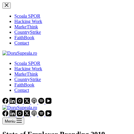
Sari
la
conținut
Școala SPOR
Hacking Work
MarkeThink
CountryStrike
FaithBook
Contact
Școala SPOR
Hacking Work
MarkeThink
CountryStrike
FaithBook
Contact
Meniu