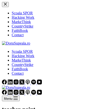
Sari
la
conținut
Școala SPOR
Hacking Work
MarkeThink
CountryStrike
FaithBook
Contact
Școala SPOR
Hacking Work
MarkeThink
CountryStrike
FaithBook
Contact
Meniu