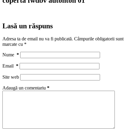
coperta fwdbv autohton 01
Lasă un răspuns
Adresa ta de email nu va fi publicată.
Câmpurile obligatorii sunt
marcate cu
*
Nume
*
Email
*
Site web
Adaugă un comentariu
*