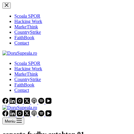
Sari
la
conținut
Școala SPOR
Hacking Work
MarkeThink
CountryStrike
FaithBook
Contact
Școala SPOR
Hacking Work
MarkeThink
CountryStrike
FaithBook
Contact
Meniu