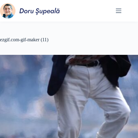
Sari
la
conținut
ezgif.com-gif-maker (11)