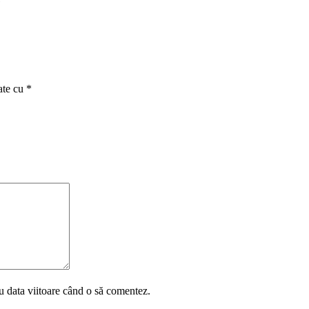
e
ate cu
*
u data viitoare când o să comentez.