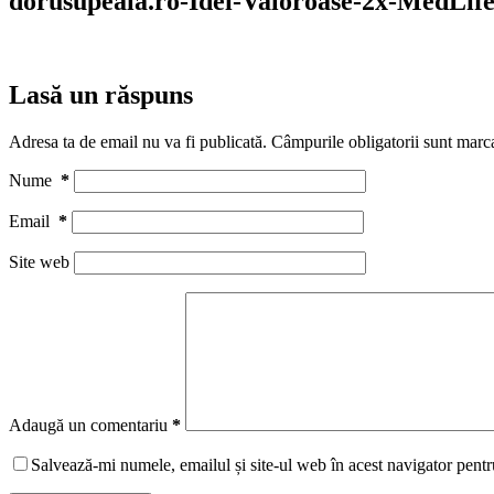
dorusupeala.ro-Idei-Valoroase-2x-MedLif
Lasă un răspuns
Adresa ta de email nu va fi publicată.
Câmpurile obligatorii sunt marc
Nume
*
Email
*
Site web
Adaugă un comentariu
*
Salvează-mi numele, emailul și site-ul web în acest navigator pentr