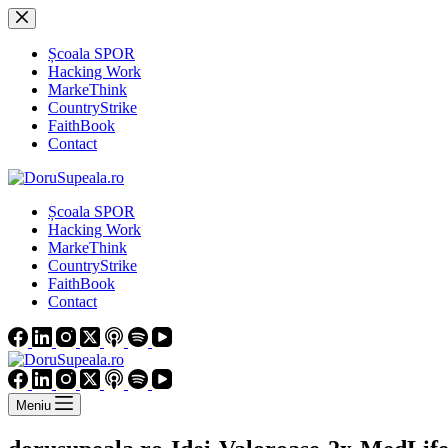
Sari
la
conținut
Școala SPOR
Hacking Work
MarkeThink
CountryStrike
FaithBook
Contact
Școala SPOR
Hacking Work
MarkeThink
CountryStrike
FaithBook
Contact
Meniu