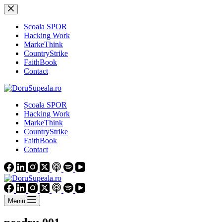
Sari
la
conținut
Școala SPOR
Hacking Work
MarkeThink
CountryStrike
FaithBook
Contact
Școala SPOR
Hacking Work
MarkeThink
CountryStrike
FaithBook
Contact
Meniu