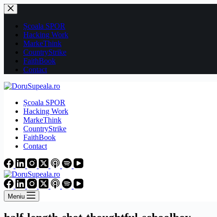
Sari
la
conținut
Școala SPOR
Hacking Work
MarkeThink
CountryStrike
FaithBook
Contact
Școala SPOR
Hacking Work
MarkeThink
CountryStrike
FaithBook
Contact
Meniu