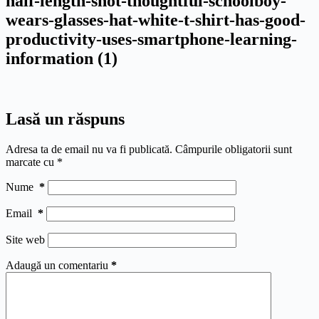
half-length-shot-thoughtful-schoolboy-
wears-glasses-hat-white-t-shirt-has-good-
productivity-uses-smartphone-learning-
information (1)
Lasă un răspuns
Adresa ta de email nu va fi publicată.
Câmpurile obligatorii sunt
marcate cu
*
Nume
*
Email
*
Site web
Adaugă un comentariu
*