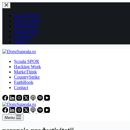
Sari
la
conținut
Școala SPOR
Hacking Work
MarkeThink
CountryStrike
FaithBook
Contact
Școala SPOR
Hacking Work
MarkeThink
CountryStrike
FaithBook
Contact
Meniu